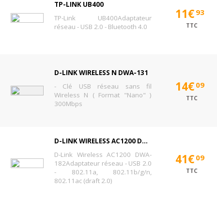
TP-LINK UB400
11€
93
TP-Link UB400Adaptateur
TTC
réseau - USB 2.0 - Bluetooth 4.0
D-LINK WIRELESS N DWA-131
14€
09
- Clé USB réseau sans fil
Wireless N ( Format "Nano" )
TTC
300Mbps
D-LINK WIRELESS AC1200 DWA-182
D-Link Wireless AC1200 DWA-
41€
09
182Adaptateur réseau - USB 2.0
TTC
- 802.11a, 802.11b/g/n,
802.11ac (draft 2.0)