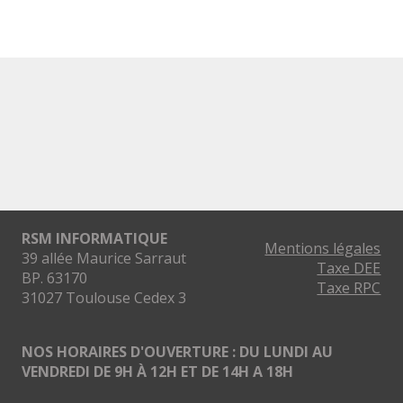
RSM INFORMATIQUE
Mentions légales
39 allée Maurice Sarraut
Taxe DEE
BP. 63170
Taxe RPC
31027 Toulouse Cedex 3
NOS HORAIRES D'OUVERTURE : DU LUNDI AU
VENDREDI DE 9H À 12H ET DE 14H A 18H