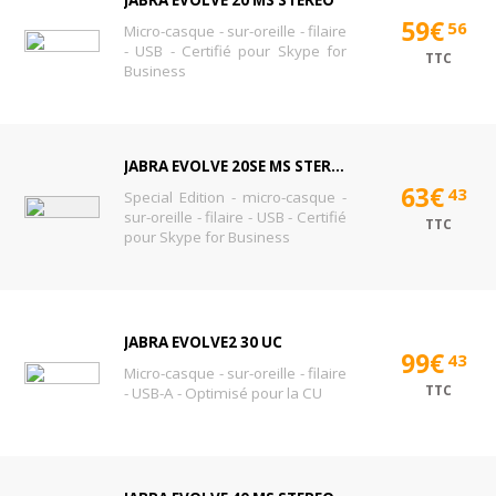
JABRA EVOLVE 20 MS STEREO
59€
56
Micro-casque - sur-oreille - filaire
- USB - Certifié pour Skype for
TTC
Business
JABRA EVOLVE 20SE MS STEREO
63€
43
Special Edition - micro-casque -
sur-oreille - filaire - USB - Certifié
TTC
pour Skype for Business
JABRA EVOLVE2 30 UC
99€
43
Micro-casque - sur-oreille - filaire
TTC
- USB-A - Optimisé pour la CU