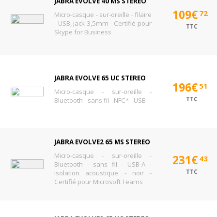
JABRA EVOLVE 40 MS STEREO
109€
72
Micro-casque - sur-oreille - filaire
- USB, jack 3,5mm - Certifié pour
TTC
Skype for Business
JABRA EVOLVE 65 UC STEREO
196€
51
Micro-casque - sur-oreille -
TTC
Bluetooth - sans fil - NFC* - USB
JABRA EVOLVE2 65 MS STEREO
Micro-casque - sur-oreille -
231€
43
Bluetooth - sans fil - USB-A -
TTC
isolation acoustique - noir -
Certifié pour Microsoft Teams