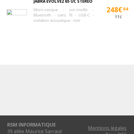
JABRA EVOLVE2 65 UC STEREO
248€
04
Micro-casque - sur-oreille -
Bluetooth - sans fil - USB-C -
TTC
isolation acoustique - noir
RSM INFORMATIQUE
Mentions légales
39 allée Maurice Sarraut