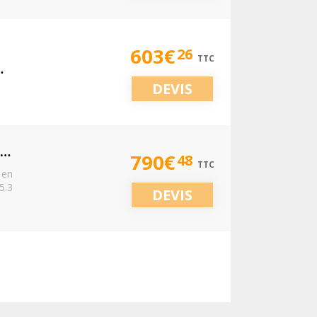
603€
26
TTC
 1.9 GHZ - 0 GO - AUCUN DISQUE DUR
DEVIS
ASUS NUC 13 PRO SLIM KIT RNUC13ANKI700000I - MINI PC CORE I7 1360P - 0 GO - AUCUN DISQUE DUR
790€
48
TTC
 en
5.3
DEVIS