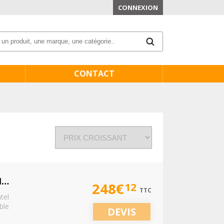
CONNEXION
CONTACT
ASUS NUC 14 ESSENTIAL KIT RNUC14MNK2500002 - MINI PC N-SERIES N250 - 0 GO - AUCUN DISQUE DUR
248€
12
TTC
tel
ble
DEVIS