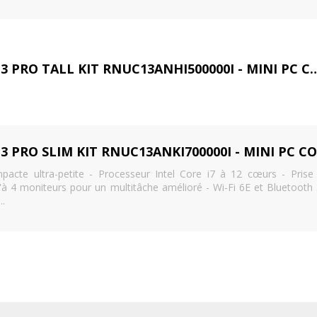
ASUS NUC 13 PRO TALL KIT RNUC13ANHI500000I - MINI PC CORE I5 1340P
acte ultra-petite - Processeur Intel Core i7 à 12 cœurs - Prise
'à 4 moniteurs pour un multitâche amélioré - Wi-Fi 6E et Bluetooth 
..