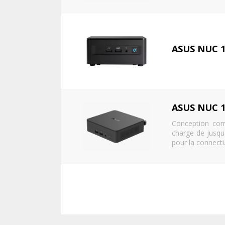
Conception comp
charge de jusqu
pour la connecti.